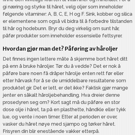
gi næring og styrke til håret, velg oljer som inneholder
følgende vitaminer: A, B, C, E, H og F. Sink, kobber og silica
er elementene som også vil bidra til å forbedre tilstanden
til hår og hodebunn. Bryr du deg virkelig om sunt hår,
påfør produkter som inneholder essensielle fettsyrer.
Hvordan gjør man det? Påføring av håroljer
Det finnes ingen lettere måte å skjemme bort håret ditt
på enn å bruke håroljer. Tør du å vedde? Det er nok å
påføre bare noen få dråper hårolje enten rett før eller
etter hårvask for å se de umiddelbare resultatene som
produktet gir. Det er lett, er det ikke? Faktisk gjør mange
jenter en såkalt håroljebehandling. Hva dreier denne
prosedyren seg om? Kort sagt må du påføre en stor
dose olje i håret, ta på en plasthette, håndkle eller tykk
lue, og vente i noen timer. Etter at perioden er over,
vasker du håret nøye med sjampo og tørker håret.
Frisyren din blir enestående vakker etterpå.