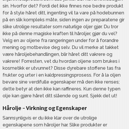
sin. Hvorfor det? Fordi det ikke finnes noe bedre produkt
for å style håret ditt, ingenting vil ta vare på hodebunnen
på en slik kompleks måte, siden ingen av preparatene gir
slike utrolige resultater som naturlige oljer gjør. Du tror
ikke på denne magiske kraften til håroljer, gjør du vel?
Velg en av oljene fra rangeringen under for å forandre
mening og motbevise deg selv. Du vil merke at takket
være håroljebehandlingen, blir håret ditt vakrere og
vakrere! Forresten, vet du hvordan oljene som brukes i
kosmetikk er utvunnet? Disse dyrebare stoffene tas fra
frukter og urter i en kaldpressingsprosess. For å la oljen
bevare sine verdifulle egenskaper må den ikke renses;
dette betyr at den ikke kan raffineres. Kun denne typen
olje kan gjøre håret ditt slående og sunt. Sjekk det ut!
Hårolje - Virkning og Egenskaper
Sannsynligvis er du ikke klar over de utrolige
egenskapene som håroljer har. Slike produkter er