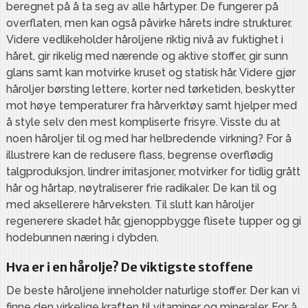
beregnet på å ta seg av alle hårtyper. De fungerer på
overflaten, men kan også påvirke hårets indre strukturer.
Videre vedlikeholder håroljene riktig nivå av fuktighet i
håret, gir rikelig med nærende og aktive stoffer, gir sunn
glans samt kan motvirke kruset og statisk hår. Videre gjør
håroljer børsting lettere, korter ned tørketiden, beskytter
mot høye temperaturer fra hårverktøy samt hjelper med
å style selv den mest kompliserte frisyre. Visste du at
noen håroljer til og med har helbredende virkning? For å
illustrere kan de redusere flass, begrense overflødig
talgproduksjon, lindrer irritasjoner, motvirker for tidlig grått
hår og hårtap, nøytraliserer frie radikaler. De kan til og
med aksellerere hårveksten. Til slutt kan håroljer
regenerere skadet hår, gjenoppbygge flisete tupper og gi
hodebunnen næring i dybden.
Hva er i en hårolje? De viktigste stoffene
De beste håroljene inneholder naturlige stoffer. Der kan vi
finne den virkelige kraften til vitaminer og mineraler. For å