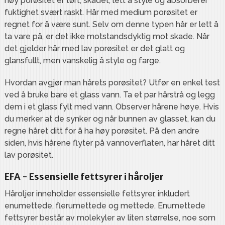
høy porøsitet er tørt, skadet, lett å style og absorberer
fuktighet svært raskt. Hår med medium porøsitet er
regnet for å være sunt. Selv om denne typen hår er lett å
ta vare på, er det ikke motstandsdyktig mot skade. Når
det gjelder hår med lav porøsitet er det glatt og
glansfullt, men vanskelig å style og farge.
Hvordan avgjør man hårets porøsitet? Utfør en enkel test
ved å bruke bare et glass vann. Ta et par hårstrå og legg
dem i et glass fylt med vann. Observer hårene høye. Hvis
du merker at de synker og når bunnen av glasset, kan du
regne håret ditt for å ha høy porøsitet. På den andre
siden, hvis hårene flyter på vannoverflaten, har håret ditt
lav porøsitet.
EFA - Essensielle fettsyrer i håroljer
Håroljer inneholder essensielle fettsyrer, inkludert
enumettede, flerumettede og mettede. Enumettede
fettsyrer består av molekyler av liten størrelse, noe som